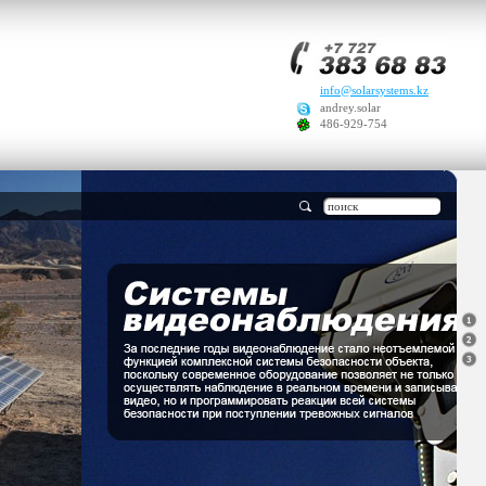
info@solarsystems.kz
andrey.solar
486-929-754