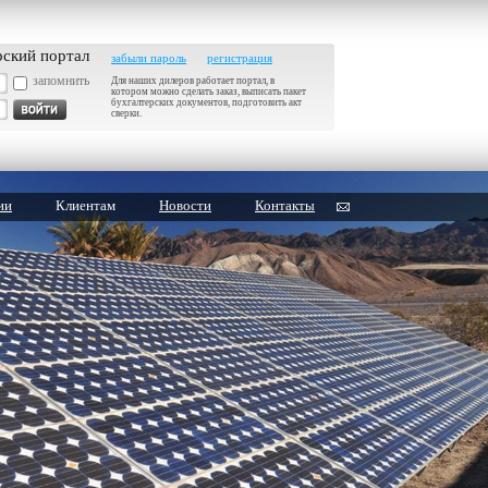
рский портал
забыли пароль
регистрация
запомнить
Для наших дилеров работает портал, в
котором можно сделать заказ, выписать пакет
бухгалтерских документов, подготовить акт
сверки.
ии
Клиентам
Новости
Контакты