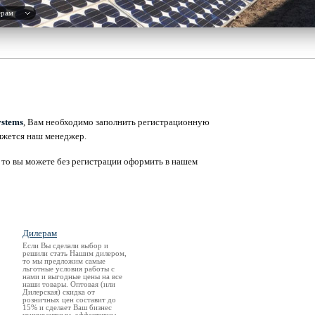
ерам
ystems
, Вам необходимо заполнить регистрационную
вяжется наш менеджер.
 то вы можете без регистрации оформить в нашем
Дилерам
Если Вы сделали выбор и
решили стать Нашим дилером,
то мы предложим самые
льготные условия работы с
нами и выгодные цены на все
наши товары. Оптовая (или
Дилерская) скидка от
розничных цен составит до
15% и сделает Ваш бизнес