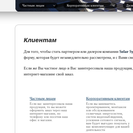
Частным лицам
Корпоративным клиентам
Дил
Клиентам
Для того, чтобы стать партнером или дилером компании
Solar S
форму, которая будет незамедлительно рассмотрена, и с Вами с
Если же Вы частное лицо и Вас заинтересовала наша продукция,
интернет-магазине свой заказ.
Частным лицам
Корпоративным клиентам
Если вас заинтересовала наша
Если вы занимаетесь
продукция, то вы можете
проектирванием, монтажом
оформить заказ через наш
или обслуживанием
интернет-магазин, по
солнечных энергосистем,
телефону или посетив наш
систем видеонаблюдения,
офис и магазин.
усиления сотового сигнала,
вам будет выгодно покупать у
нас комплектующие для вашей
деятельности