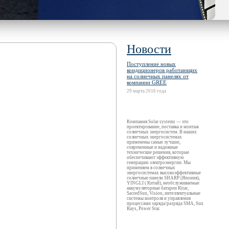
Новости
Поступление новых
кондиционеров работающих
на солнечных панелях от
компании GREE
29 марта 2016 года
Компания Solar systems — это
проектирование, поставка и монтаж
солнечных энергосистем. В наших
солнечных энергосистемах
применены самые лучшие,
современные и надежные
технические решения, которые
обеспечивают эффективную
генерацию электроэнергии. Мы
применяем в солнечных
энергосистемах высокоэффективные
солнечные панели SHARP (Япония),
YINGLI ( Китай), необслуживаемые
аккумуляторные батареи Ritar,
SacredSun, Vision, интеллектуальные
системы контроля и управления
процессами заряда/разряда SMA, Sun
Rays, Power Star.