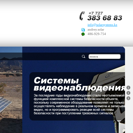
info@solarsystems.kz
andrey.solar
486-929-754