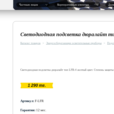
Частным лицам
Корпоративным клиентам
Дил
Светодиодная подсветка дюралайт т
Каталог товаров
>
Энергосберегающие осветительные приборы
>
Подс
Светодиодная подсветка дюралайт тип LFR-4 желтый цвет. Степень защиты 
1 290 тг.
Артикул:
F-LFR
Гарантия:
12 мес.