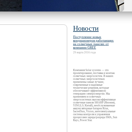
Новости
Поступление новых
кондиционеров работающих
на солнечных панелях от
компании GREE
29 марта 2016 года
Компания Solar systems — это
проектирование, поставка и монтаж
солнечных энергосистем. В наших
солнечных энергосистемах
применены самые лучшие,
современные и надежные
технические решения, которые
обеспечивают эффективную
генерацию электроэнергии. Мы
применяем в солнечных
энергосистемах высокоэффективные
солнечные панели SHARP (Япония),
YINGLI ( Китай), необслуживаемые
аккумуляторные батареи Ritar,
SacredSun, Vision, интеллектуальные
системы контроля и управления
процессами заряда/разряда SMA, Sun
Rays, Power Star.