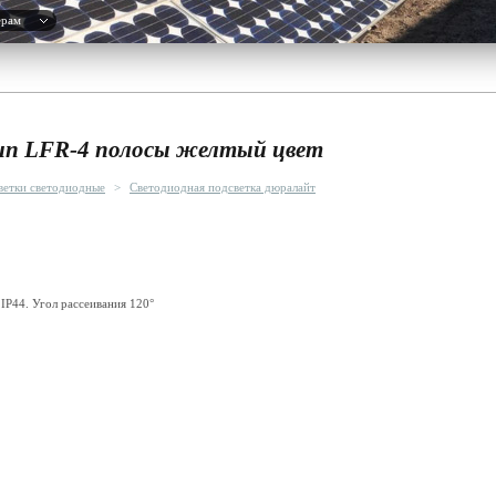
ерам
ип LFR-4 полосы желтый цвет
ветки светодиодные
>
Светодиодная подсветка дюралайт
IP44. Угол рассеивания 120°