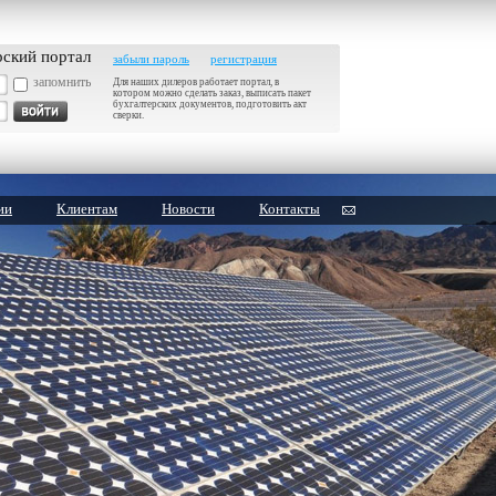
рский портал
забыли пароль
регистрация
запомнить
Для наших дилеров работает портал, в
котором можно сделать заказ, выписать пакет
бухгалтерских документов, подготовить акт
сверки.
ии
Клиентам
Новости
Контакты