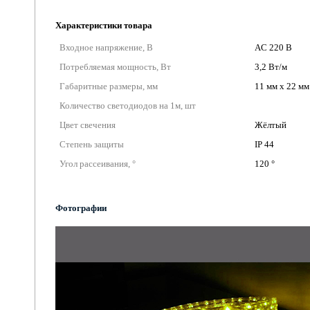
Характеристики товара
Входное напряжение, В
AC 220 В
Потребляемая мощность, Вт
3,2 Вт/м
Габаритные размеры, мм
11 мм х 22 мм
Количество светодиодов на 1м, шт
Цвет свечения
Жёлтый
Степень защиты
IP 44
Угол рассеивания, °
120 °
Фотографии