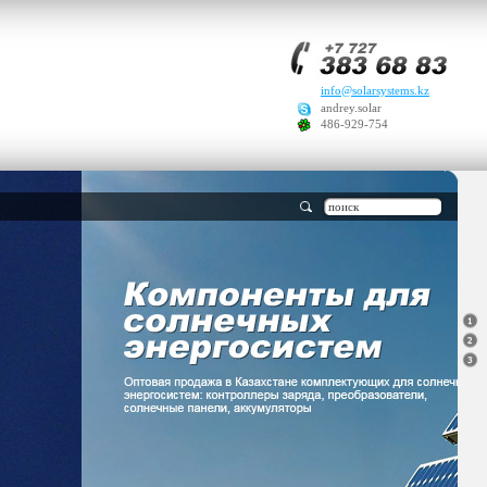
info@solarsystems.kz
andrey.solar
486-929-754