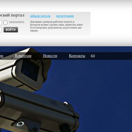
рский портал
забыли пароль
регистрация
запомнить
Для наших дилеров работает портал, в
котором можно сделать заказ, выписать пакет
бухгалтерских документов, подготовить акт
сверки.
ии
Клиентам
Новости
Контакты