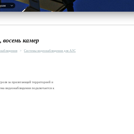
ерам
 восемь камер
онаблюдения
>
Системы видеонаблюдения для АЗС
троля за прилегающей территорией и
ема видеонаблюдения подключается к