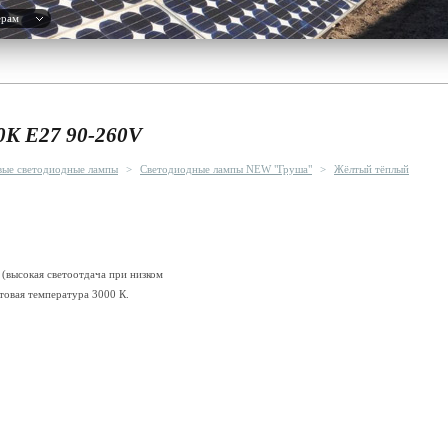
ерам
K E27 90-260V
вые светодиодные лампы
>
Светодиодные лампы NEW "Груша"
>
Жёлтый тёплый
(высокая светоотдача при низком
товая температура 3000 К.