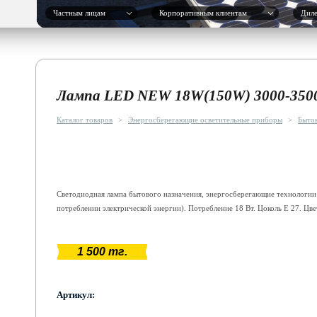
Частным лицам
Корпоративным клиентам
Дил
Лампа LED NEW 18W(150W) 3000-3500
Каталог товаров
>
Энергосберегающие осветительные приборы
>
Быто
Светодиодная лампа бытового назначения, энергосберегающие технологии 
потреблении электрической энергии). Потребление 18 Вт. Цоколь Е 27. Цве
1 500 тг.
Артикул: