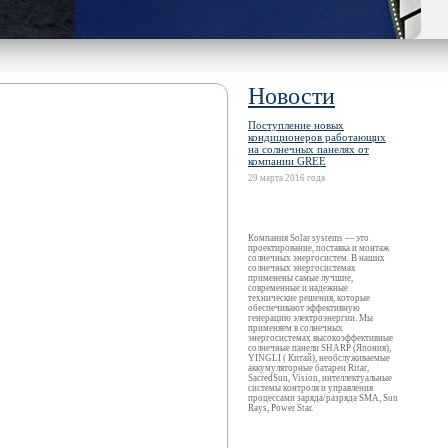
Новости
Поступление новых
кондиционеров работающих
на солнечных панелях от
компании GREE
29 марта 2016 года
Компания Solar systems — это
проектирование, поставка и монтаж
солнечных энергосистем. В наших
солнечных энергосистемах
применены самые лучшие,
современные и надежные
технические решения, которые
обеспечивают эффективную
генерацию электроэнергии. Мы
применяем в солнечных
энергосистемах высокоэффективные
солнечные панели SHARP (Япония),
YINGLI ( Китай), необслуживаемые
аккумуляторные батареи Ritar,
SacredSun, Vision, интеллектуальные
системы контроля и управления
процессами заряда/разряда SMA, Sun
Rays, Power Star.