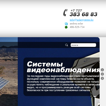
info@solarsystems.kz
andrey.solar
486-929-754