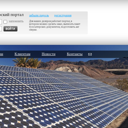
рский портал
забыли пароль
регистрация
запомнить
Для наших дилеров работает портал, в
котором можно сделать заказ, выписать пакет
бухгалтерских документов, подготовить акт
сверки.
ии
Клиентам
Новости
Контакты