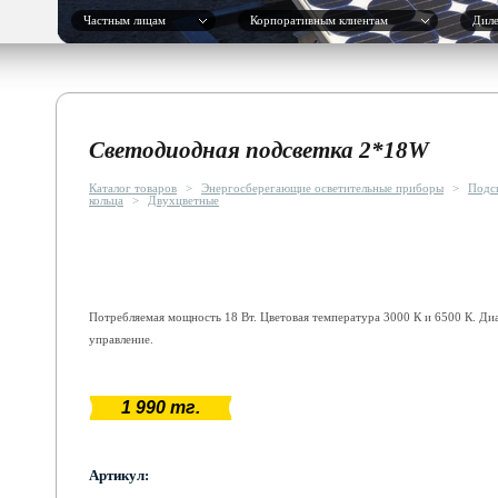
Частным лицам
Корпоративным клиентам
Дил
Светодиодная подсветка 2*18W
Каталог товаров
>
Энергосберегающие осветительные приборы
>
Подс
кольца
>
Двухцветные
Потребляемая мощность 18 Вт. Цветовая температура 3000 К и 6500 К. Д
управление.
1 990 тг.
Артикул: