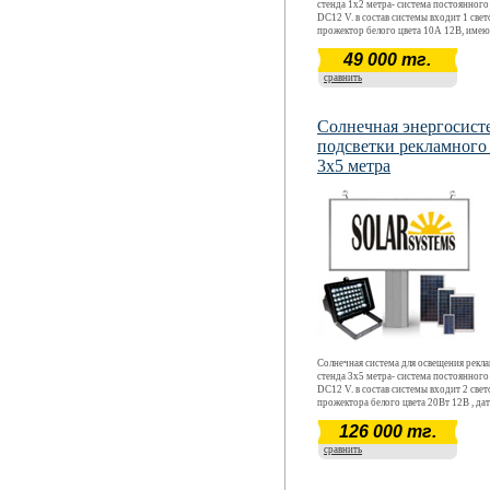
стенда 1х2 метра- система постоянного
DC12 V. в состав системы входит 1 св
прожектор белого цвета 10А 12В, име
функцию автоматического включения в
49 000 тг.
время суток ( датчик освещенности 12В)
станции произведен для зимних услови
сравнить
эксплуатации. Продолжительность авт
работы- 12 часов.
Солнечная энергосист
подсветки рекламного
3х5 метра
Солнечная система для освещения рекл
стенда 3х5 метра- система постоянного
DC12 V. в состав системы входит 2 св
прожектора белого цвета 20Вт 12В , да
освещенности 12В для автоматического
126 000 тг.
включения в ночное время суток. Расче
произведен для зимних условий эксплу
сравнить
Продолжительность автономной работы
часов.