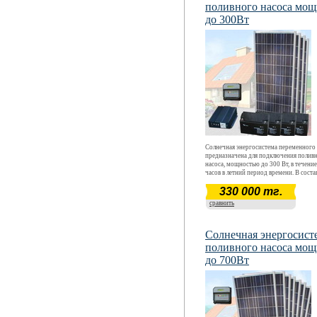
поливного насоса мо
до 300Вт
Солнечная энергосистема переменного 
предназначена для подключения полив
насоса, мощностью до 300 Вт, в течени
часов в летний период времени. В соста
входит специальный инвертор pure sine
330 000 тг.
встроенным зарядным устройством от 
АС220В, предназначенный для подклю
сравнить
индуктивной нагрузки (электродвигате
поливного насоса)
Солнечная энергосист
поливного насоса мо
до 700Вт