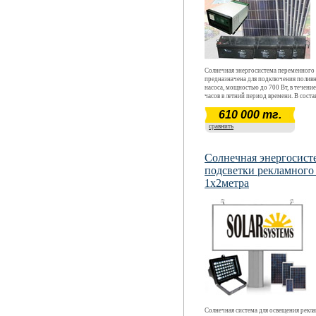
Солнечная энергосистема переменного 
предназначена для подключения полив
насоса, мощностью до 700 Вт, в течени
часов в летний период времени. В соста
входит специальный инвертор pure sine
610 000 тг.
встроенным зарядным устройством от 
АС220В, предназначенный для подклю
сравнить
индуктивной нагрузки (электродвигате
поливного насоса)
Солнечная энергосист
подсветки рекламного
1х2метра
Солнечная система для освещения рекл