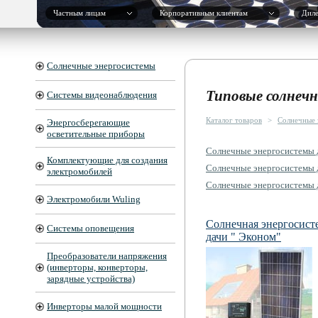
Частным лицам
Корпоративным клиентам
Дил
Солнечные энергосистемы
Типовые солнеч
Системы видеонаблюдения
Каталог товаров
>
Солнечные 
Энергосберегающие
осветительные приборы
Солнечные энергосистемы 
Комплектующие для создания
Солнечные энергосистемы 
электромобилей
Солнечные энергосистемы 
Электромобили Wuling
Солнечная энергосист
Системы оповещения
дачи " Эконом"
Преобразователи напряжения
(инверторы, конверторы,
зарядные устройства)
Инверторы малой мощности