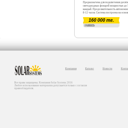
Предназначена для подключения десят
светодиодных фонарей мощностью до 
каждый. Продолжительность автономн
8-12 часов. Система построена на основ
высокоэффективной поликристаллическ
160 000 тг.
интеллектуального контроллера, необс
свинцово-кислотной аккумуляторной ба
сравнить
Металлический шкаф и светодиодные ф
стоимость системы не входят.
Компания
Каталог
Новости
Конта
Все права защищены. Компания Solar Systems 2016
Любое использование материалов допускается только с согласия
правообладателя.