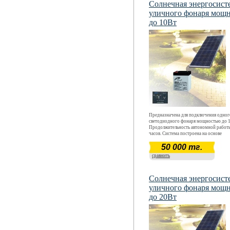
Солнечная энергосист
уличного фонаря мощ
до 10Вт
Предназначена для подключения одног
светодиодного фонаря мощностью до 1
Продолжительность автономной работ
часов. Система построена на основе
высокоэффективной поликристаллическ
50 000 тг.
интеллектуального контроллера, необс
свинцово-кислотной аккумуляторной ба
сравнить
Металлический шкаф и светодиодные ф
стоимость системы не входят.
Солнечная энергосист
уличного фонаря мощ
до 20Вт