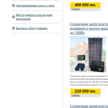
ресивера и холодильника мощностью 
400 000 тг.
Время автономной работы оборудовани
Автомобильные аксессуары
восьми часов, в течение суток.
сравнить
Инструменты и расходные
материалы
Солнечная энергосист
Бытовое оборудование
поливного насоса мо
до 100Вт
Солнечная энергосистема переменного 
предназначена для подключения полив
насоса, мощностью до 100 Вт, в течени
часов в летний период времени. В соста
входит специальный инвертор pure sine
210 000 тг.
встроенным зарядным устройством от 
АС220В, предназначенный для подклю
сравнить
индуктивной нагрузки (электродвигате
поливного насоса)
Солнечная энергосист