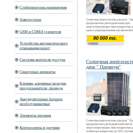
Стабилизаторы напряжения
Алкотестеры
Солнечная энергосистема для дачи " Э
предназначена для подключения трех
энергосберегающих ламп мощностью д
одного радиоприемника или автомоби
GSM и CDMA усилители
телевизора. Время автономной работы
90 000 тг.
оборудования- до восьми часов, в течен
Устройства автоматического
сравнить
открывания ворот
Системы контроля доступа
Солнечная энергосист
дачи " Премиум"
Сварочные аппараты
Клеммы, клеммные колодки,
предохранители, провода
Аккумуляторные батареи,
необслуживаемые
Элементы питания
Солнечная энергосистема для дачи " П
предназначена для подключения шести
Контроллеры и датчики
энергосберегающих ламп мощностью д
телевизора мощностью до 50W, спутни