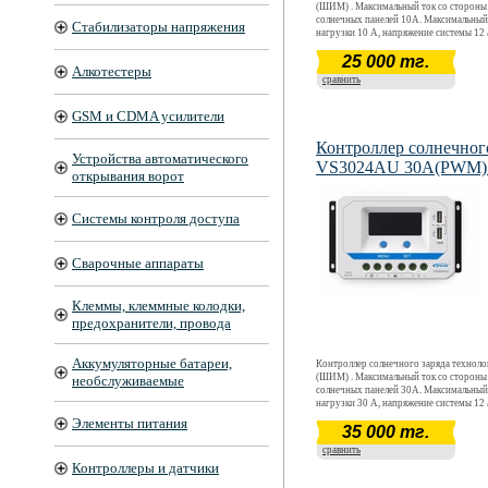
(ШИМ) . Максимальный ток со стороны
солнечных панелей 10А. Максимальный
Стабилизаторы напряжения
нагрузки 10 А, напряжение системы 12 
(автоматическое определение). Защита I
25 000 тг.
разъема USB2.0 5,0V 2A
Алкотестеры
сравнить
GSM и CDMA усилители
Контроллер солнечног
Устройства автоматического
VS3024AU 30A(PWM) 
открывания ворот
Системы контроля доступа
Сварочные аппараты
Клеммы, клеммные колодки,
предохранители, провода
Аккумуляторные батареи,
Контроллер солнечного заряда техно
(ШИМ) . Максимальный ток со стороны
необслуживаемые
солнечных панелей 30А. Максимальный
нагрузки 30 А, напряжение системы 12 
(автоматическое определение). Защита I
Элементы питания
35 000 тг.
разъема USB2.0 5,0V 2A
сравнить
Контроллеры и датчики