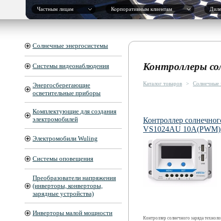
Частным лицам
Корпоративным клиентам
Дил
Солнечные энергосистемы
Контроллеры сол
Системы видеонаблюдения
Каталог товаров
>
Солнечные 
Энергосберегающие
осветительные приборы
Комплектующие для создания
электромобилей
Контроллер солнечног
VS1024AU 10A(PWM) 
Электромобили Wuling
Системы оповещения
Преобразователи напряжения
(инверторы, конверторы,
зарядные устройства)
Инверторы малой мощности
Контроллер солнечного заряда техно