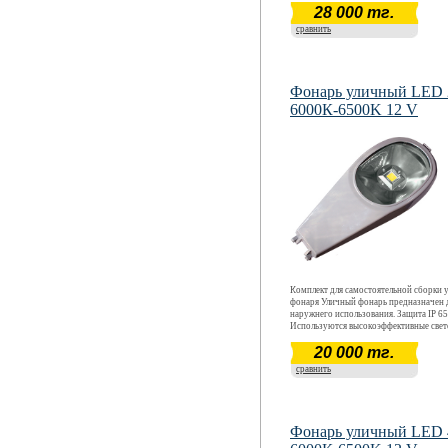
28 000 тг.
40 Вт. Цветовая температура 6000 К - 6
Срок окупаемости ~ 12 месяцев. Срок
сравнить
эксплуатации более 5 лет.
Фонарь уличный LED
6000К-6500K 12 V
Комплект для самостоятельной сборки 
фонаря Уличный фонарь предназначен 
наружнего использования. Защита IP 65
Используются высокоэффективные све
CREE. Световой поток 2040 - 2210 Лм
20 000 тг.
20 Вт. Цветовая температура 6000 К - 6
Срок окупаемости ~ 12 месяцев. Срок
сравнить
эксплуатации более 5 лет.
Фонарь уличный LED