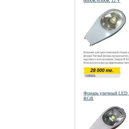
6000К-6500K 12 V
Комплект для самостоятельной сборки 
фонаря Уличный фонарь предназначен 
наружнего использования. Защита IP 65
Используются высокоэффективные све
CREE. Световой поток 4080 - 4420 Лм
28 000 тг.
40 Вт. Цветовая температура 6000 К - 6
Срок окупаемости ~ 12 месяцев. Срок
сравнить
эксплуатации более 5 лет.
Фонарь уличный LED
RGB