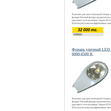
Комплект для самостоятельной сборки 
фонаря Уличный фонарь предназначен 
наружнего использования. Защита IP 65
Используются высокоэффективные све
CREE. Световой поток 5100 - 5525 Лм
32 000 тг.
50 Вт. Цветовая температура 6000 К - 6
Срок окупаемости ~ 12 месяцев. Срок
сравнить
эксплуатации более 5 лет.
Фонарь уличный LED
6000-6500 K
Комплект для самостоятельной сборки 
фонаря Уличный фонарь предназначен 
наружнего использования. Защита IP 65
Используются высокоэффективные све
CREE. Световой поток 4080 - 4420 Лм