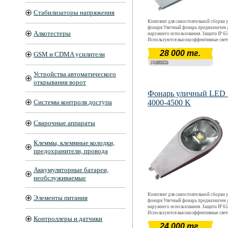
Стабилизаторы напряжения
Комплект для самостоятельной сборки 
фонаря Уличный фонарь предназначен 
Алкотестеры
наружнего использования. Защита IP 65
Используются высокоэффективные све
CREE. Световой поток 4080 - 4420 Лм
28 000 тг.
40 Вт. Цветовая температура 4000 К - 4
GSM и CDMA усилители
Срок окупаемости ~ 12 месяцев. Срок
сравнить
эксплуатации более 5 лет.
Устройства автоматического
открывания ворот
Фонарь уличный LED
Системы контроля доступа
4000-4500 K
Сварочные аппараты
Клеммы, клеммные колодки,
предохранители, провода
Аккумуляторные батареи,
необслуживаемые
Комплект для самостоятельной сборки 
Элементы питания
фонаря Уличный фонарь предназначен 
наружнего использования. Защита IP 65
Используются высокоэффективные све
Контроллеры и датчики
CREE. Световой поток 3060 - 3315 Лм
24 000 тг.
30 Вт. Цветовая температура 4000 К - 4