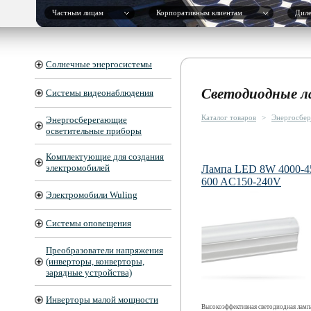
Частным лицам
Корпоративным клиентам
Дил
Солнечные энергосистемы
Светодиодные л
Системы видеонаблюдения
Каталог товаров
>
Энергосбер
Энергосберегающие
осветительные приборы
Комплектующие для создания
электромобилей
Лампа LED 8W 4000-4
600 AC150-240V
Электромобили Wuling
Системы оповещения
Преобразователи напряжения
(инверторы, конверторы,
зарядные устройства)
Инверторы малой мощности
Высокоэффективная светодиодная ламп