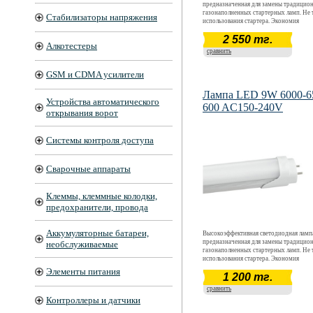
предназначенная для замены традицио
газонаполненных стартерных ламп. Не 
Стабилизаторы напряжения
использования стартера. Экономия
электроэнергии в 5-7 раз относительно
2 550 тг.
традиционных ламп. Широкий диапазо
Алкотестеры
напряжений AC 150 - 240 В Устойчивос
сравнить
вибрации. Отсутствие пусковых токов 
включении.- Быстрый выход на рабочие
параметры свечения при подаче питаю
GSM и CDMA усилители
напряжения. Отсутствие световых и эле
пульсаций.
Лампа LED 9W 6000-6
Устройства автоматического
600 AC150-240V
открывания ворот
Системы контроля доступа
Сварочные аппараты
Клеммы, клеммные колодки,
предохранители, провода
Аккумуляторные батареи,
Высокоэффективная светодиодная ламп
предназначенная для замены традицио
необслуживаемые
газонаполненных стартерных ламп. Не 
использования стартера. Экономия
электроэнергии в 5-7 раз относительно
Элементы питания
1 200 тг.
традиционных ламп. Широкий диапазо
напряжений AC 150 - 240 В Устойчивос
сравнить
вибрации. Отсутствие пусковых токов 
Контроллеры и датчики
включении.- Быстрый выход на рабочие
параметры свечения при подаче питаю