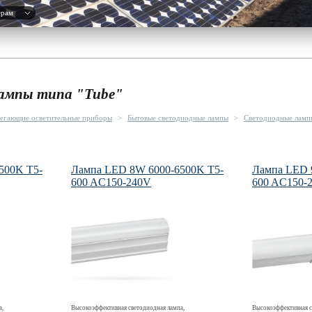
ерам
ампы типа "Tube"
егающие осветительные приборы
>
Бытовые светодиодные лампы
>
Светодиодные лампы
500K T5-
Лампа LED 8W 6000-6500K T5-
Лампа LED 
600 AC150-240V
600 AC150-
а,
Высокоэффективная светодиодная лампа,
Высокоэффективная с