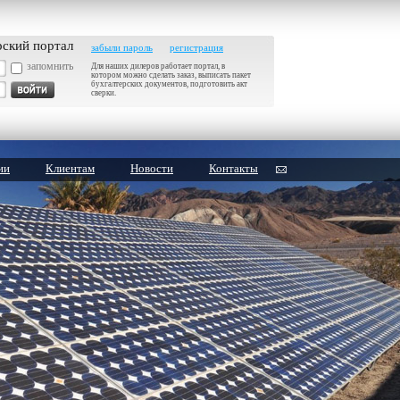
рский портал
забыли пароль
регистрация
запомнить
Для наших дилеров работает портал, в
котором можно сделать заказ, выписать пакет
бухгалтерских документов, подготовить акт
сверки.
ии
Клиентам
Новости
Контакты