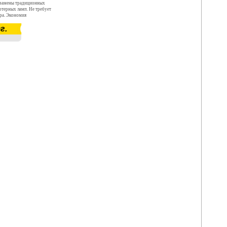
 замены традиционных
ртерных ламп. Не требует
ера. Экономия
 раз относительно
г.
 Широкий диапазон входных
240 В Устойчивость к
е пусковых токов при
 выход на рабочие
при подаче питающего
ие световых и электрических