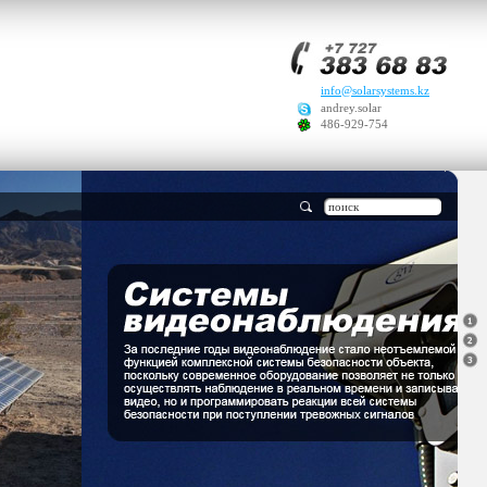
info@solarsystems.kz
andrey.solar
486-929-754