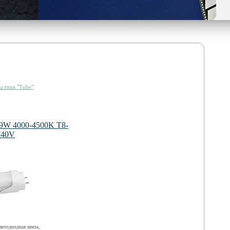
 типа "Tube"
9W 4000-4500K T8-
240V
ветодиодная лампа,