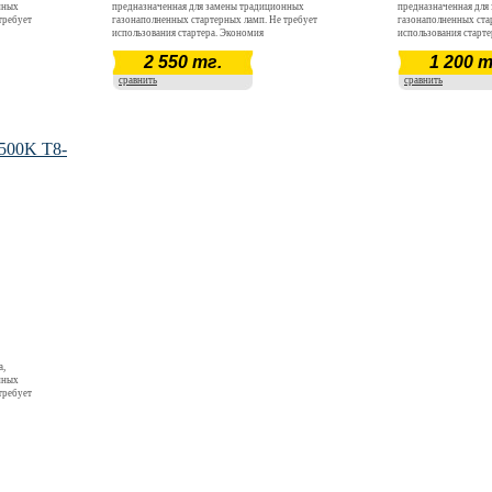
нных
предназначенная для замены традиционных
предназначенная для
требует
газонаполненных стартерных ламп. Не требует
газонаполненных ста
использования стартера. Экономия
использования старт
электроэнергии в 5-7 раз относительно
электроэнергии в 5-7
2 550 тг.
1 200 т
н входных
традиционных ламп. Широкий диапазон входных
традиционных ламп.
ть к
напряжений AC 150 - 240 В Устойчивость к
напряжений AC 150 - 
сравнить
сравнить
при
вибрации. Отсутствие пусковых токов при
вибрации. Отсутстви
включении.- Быстрый выход на рабочие
включении.- Быстрый
щего
параметры свечения при подаче питающего
параметры свечения 
ктрических
напряжения. Отсутствие световых и электрических
напряжения. Отсутств
пульсаций.
пульсаций.
500K T8-
а,
нных
требует
н входных
ть к
при
щего