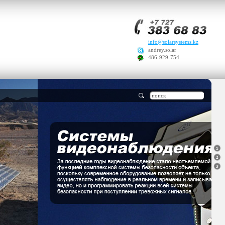
info@solarsystems.kz
andrey.solar
486-929-754