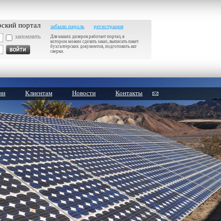
рский портал
забыли пароль
регистрация
запомнить
Для наших дилеров работает портал, в
котором можно сделать заказ, выписать пакет
бухгалтерских документов, подготовить акт
сверки.
ии
Клиентам
Новости
Контакты