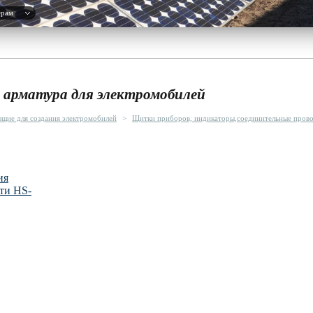
ерам
 арматура для электромобилей
щие для создания электромобилей
>
Щитки приборов, индикаторы,соединительные прово
ия
ети HS-