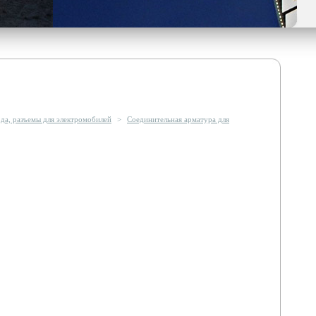
да, разъемы для электромобилей
>
Соединительная арматура для