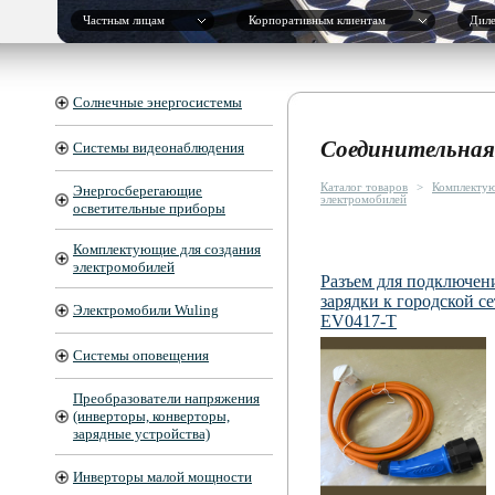
Частным лицам
Корпоративным клиентам
Дил
Солнечные энергосистемы
Соединительная
Системы видеонаблюдения
Каталог товаров
>
Комплектую
Энергосберегающие
электромобилей
осветительные приборы
Комплектующие для создания
электромобилей
Разъем для подключен
зарядки к городской с
Электромобили Wuling
EV0417-T
Системы оповещения
Преобразователи напряжения
(инверторы, конверторы,
зарядные устройства)
Инверторы малой мощности