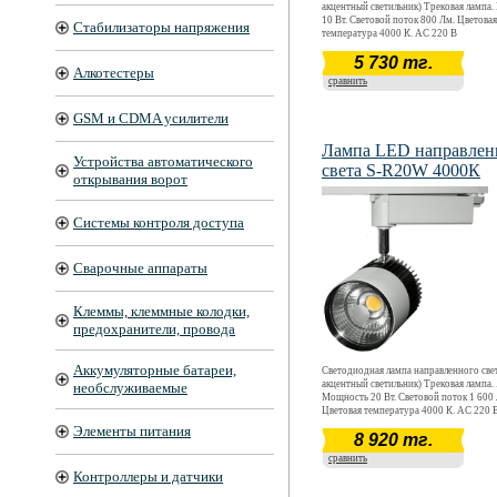
акцентный светильник) Трековая лампа
10 Вт. Световой поток 800 Лм. Цветовая
Стабилизаторы напряжения
температура 4000 К. АС 220 В
5 730 тг.
Алкотестеры
сравнить
GSM и CDMA усилители
Лампа LED направлен
Устройства автоматического
света S-R20W 4000К
открывания ворот
Системы контроля доступа
Сварочные аппараты
Клеммы, клеммные колодки,
предохранители, провода
Аккумуляторные батареи,
Светодиодная лампа направленного свет
акцентный светильник) Трековая лампа. 
необслуживаемые
Мощность 20 Вт. Световой поток 1 600
Цветовая температура 4000 К. АС 220 
Элементы питания
8 920 тг.
сравнить
Контроллеры и датчики