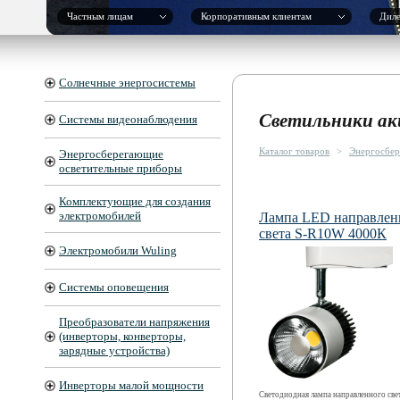
Частным лицам
Корпоративным клиентам
Дил
Солнечные энергосистемы
Светильники ак
Системы видеонаблюдения
Каталог товаров
>
Энергосбер
Энергосберегающие
осветительные приборы
Комплектующие для создания
электромобилей
Лампа LED направлен
света S-R10W 4000К
Электромобили Wuling
Системы оповещения
Преобразователи напряжения
(инверторы, конверторы,
зарядные устройства)
Инверторы малой мощности
Светодиодная лампа направленного свет