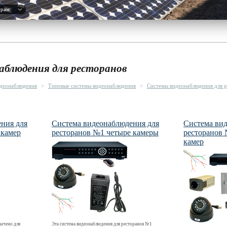
ерам
аблюдения для ресторанов
деонаблюдения
>
Типовые системы видеонаблюдения
>
Системы видеонаблюдения для р
ния для
Система видеонаблюдения для
Система ви
 камер
ресторанов №1 четыре камеры
ресторанов 
камер
начено для
Эта система видеонаблюдения для ресторанов №1