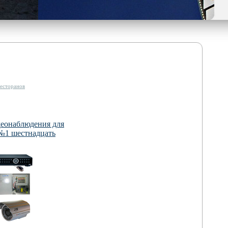
есторанов
деонаблюдения для
№1 шестнадцать