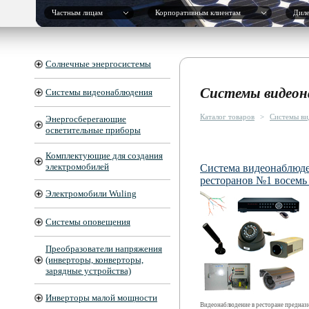
Частным лицам
Корпоративным клиентам
Дил
Солнечные энергосистемы
Системы видеон
Системы видеонаблюдения
Каталог товаров
>
Системы ви
Энергосберегающие
осветительные приборы
Комплектующие для создания
электромобилей
Система видеонаблюде
ресторанов №1 восемь
Электромобили Wuling
Системы оповещения
Преобразователи напряжения
(инверторы, конверторы,
зарядные устройства)
Инверторы малой мощности
Видеонаблюдение в ресторане предназ