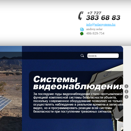
info@solarsystems.kz
andrey.solar
486-929-754