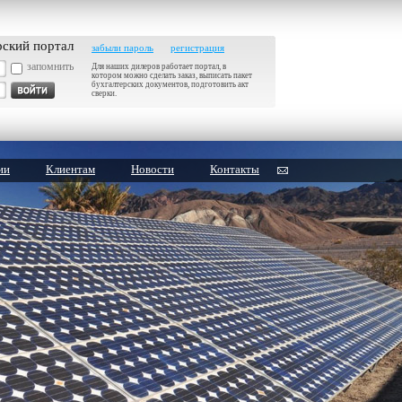
рский портал
забыли пароль
регистрация
запомнить
Для наших дилеров работает портал, в
котором можно сделать заказ, выписать пакет
бухгалтерских документов, подготовить акт
сверки.
ии
Клиентам
Новости
Контакты