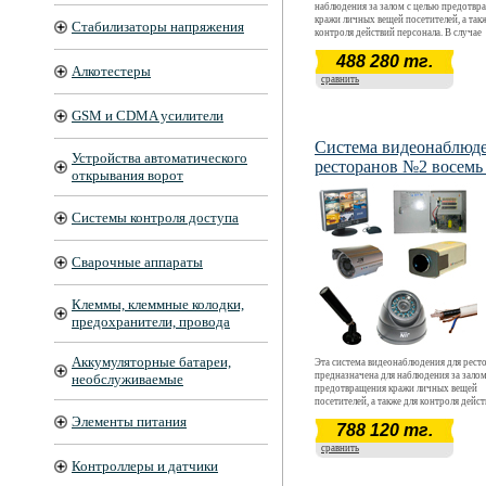
наблюдения за залом с целью предотвр
кражи личных вещей посетителей, а так
Стабилизаторы напряжения
контроля действий персонала. В случае
возникновения спорных вопросов при
488 280 тг.
обслуживании всегда будет возможност
Алкотестеры
просмотреть видеозапись, заснятый ка
сравнить
помещении ресторана.
GSM и CDMA усилители
Система видеонаблюде
Устройства автоматического
ресторанов №2 восемь
открывания ворот
Системы контроля доступа
Сварочные аппараты
Клеммы, клеммные колодки,
предохранители, провода
Аккумуляторные батареи,
Эта система видеонаблюдения для рес
предназначена для наблюдения за залом
необслуживаемые
предотвращения кражи личных вещей
посетителей, а также для контроля дейс
персонала. В случае возникновения сп
Элементы питания
788 120 тг.
вопросов при обслуживании всегда буд
возможность просмотреть видеозапись,
сравнить
камерами в помещении ресторана. для
Контроллеры и датчики
наблюдения за залом с целью предотвр
кражи личных вещей посетителей, а так