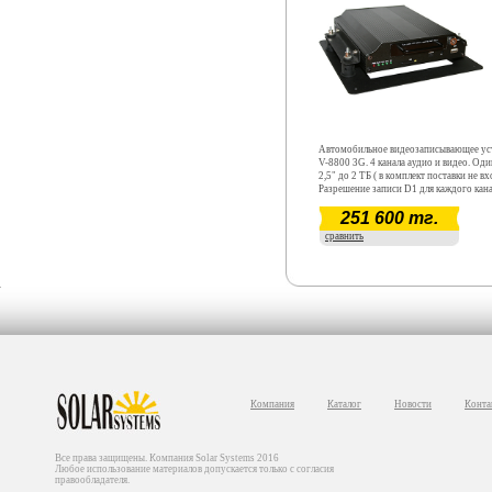
Автомобильное видеозаписывающее ус
V-8800 3G. 4 канала аудио и видео. О
2,5" до 2 ТБ ( в комплект поставки не вх
Разрешение записи D1 для каждого кана
GPS.
251 600 тг.
сравнить
Компания
Каталог
Новости
Конта
Все права защищены. Компания Solar Systems 2016
Любое использование материалов допускается только с согласия
правообладателя.