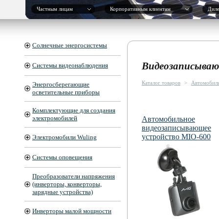
Частным лицам
Корпоративным клиентам
Дил
Солнечные энергосистемы
Видеозаписываю
Системы видеонаблюдения
Каталог товаров
>
Автомобил
Энергосберегающие
осветительные приборы
Комплектующие для создания
электромобилей
Автомобильное
видеозаписывающее
устройство MIO-600
Электромобили Wuling
Системы оповещения
Преобразователи напряжения
(инверторы, конверторы,
зарядные устройства)
Инверторы малой мощности