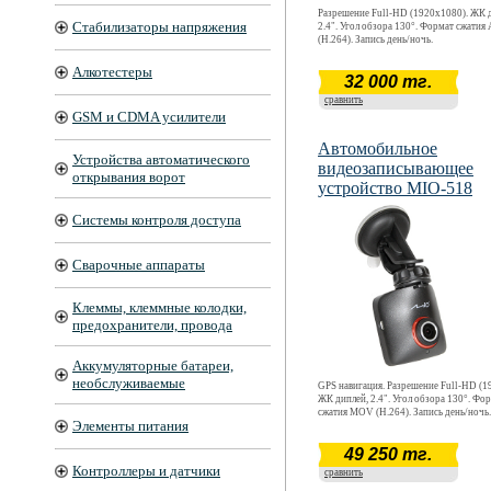
Разрешение Full-HD (1920х1080). ЖК 
Стабилизаторы напряжения
2.4". Угол обзора 130°. Формат сжатия
(H.264). Запись день/ночь.
Алкотестеры
32 000 тг.
сравнить
GSM и CDMA усилители
Автомобильное
Устройства автоматического
видеозаписывающее
открывания ворот
устройство MIO-518
Системы контроля доступа
Сварочные аппараты
Клеммы, клеммные колодки,
предохранители, провода
Аккумуляторные батареи,
необслуживаемые
GPS навигация. Разрешение Full-HD (1
ЖК диплей, 2.4". Угол обзора 130°. Фо
сжатия MOV (H.264). Запись день/ночь.
Элементы питания
49 250 тг.
Контроллеры и датчики
сравнить