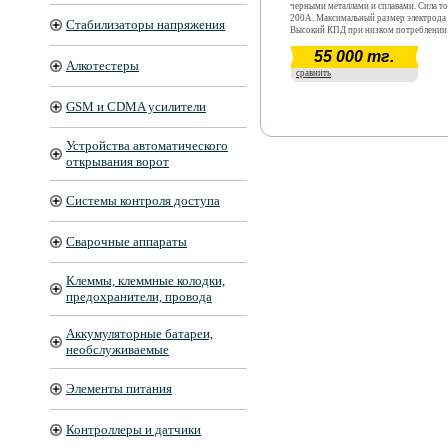
черными металлами и сплавами. Сила то
200А. Максимальный размер электрода 
Стабилизаторы напряжения
Высокий КПД при низком потреблении
55 000 тг.
Алкотестеры
сравнить
GSM и CDMA усилители
Устройства автоматического
открывания ворот
Системы контроля доступа
Сварочные аппараты
Клеммы, клеммные колодки,
предохранители, провода
Аккумуляторные батареи,
необслуживаемые
Элементы питания
Контроллеры и датчики