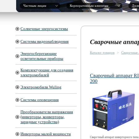
Частным лицам
Корпоративным клиентам
Дил
Солнечные энергосистемы
Сварочные апп
Системы видеонаблюдения
Каталог товаров
>
Сварочные 
Энергосберегающие
осветительные приборы
Комплектующие для создания
электромобилей
Сварочный аппарат 
200
Электромобили Wuling
Системы оповещения
Преобразователи напряжения
(инверторы, конверторы,
зарядные устройства)
Инверторы малой мощности
Сварочный аппарат инверторного типа.