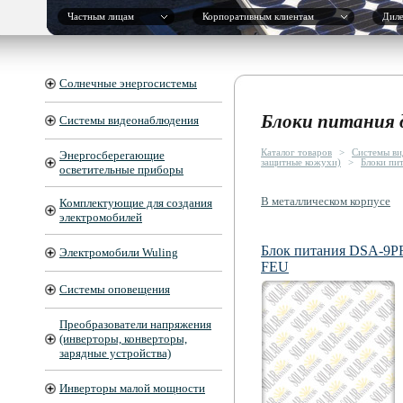
Частным лицам
Корпоративным клиентам
Дил
Солнечные энергосистемы
Блоки питания 
Системы видеонаблюдения
Каталог товаров
>
Системы ви
Энергосберегающие
защитные кожухи)
>
Блоки пи
осветительные приборы
В металлическом корпусе
Комплектующие для создания
электромобилей
Блок питания DSA-9P
Электромобили Wuling
FEU
Системы оповещения
Преобразователи напряжения
(инверторы, конверторы,
зарядные устройства)
Инверторы малой мощности