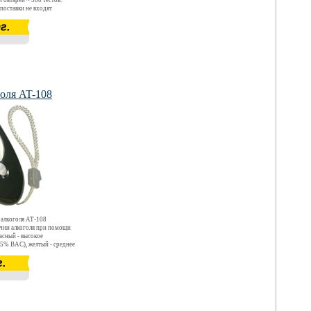
 батареи ~ 300 тестов.
 поставки не входят
г.
голя AT-108
 алкоголя АТ-108
ичии алкоголя при помощи
асный - высокое
05% BAC), желтый - среднее
 до 0,05%ВАС), зеленый -
.
держание или отсутствие.
етодиодный фонарик,
. Батарейки в комплект