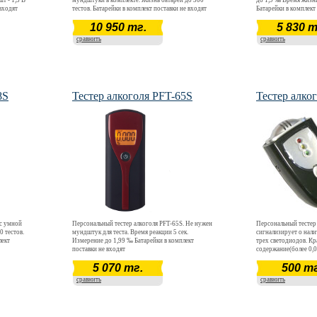
шт - 1,5 В
мундштуки в комплекте. Жизнь батареи до 300
до 1,9 ‰ Время жизни
 входят
тестов. Батарейки в комплект поставки не входят
Батарейки в комплект
10 950 тг.
5 830 т
сравнить
сравнить
8S
Тестер алкоголя PFT-65S
Тестер алко
 с умной
Персональный тестер алкоголя PFT-65S. Не нужен
Персональный тестер
 тестов.
мундштук для теста. Время реакции 5 сек.
сигнализирует о нал
лект
Измерение до 1,99 ‰ Батарейки в комплект
трех светодиодов. Кр
поставки не входят
содержание(более 0,
содержание (от 0,02%
5 070 тг.
500 тг
низкое допустимое со
Имеет встроенный св
сравнить
сравнить
эргономичный дизайн
поставки не входят