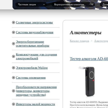
Частным лицам
Корпоративным клиентам
Дил
Солнечные энергосистемы
Алкотестеры
Системы видеонаблюдения
Каталог товаров
>
Алкотестер
Энергосберегающие
осветительные приборы
Комплектующие для создания
электромобилей
Тестер алкоголя AD-6
Электромобили Wuling
Системы оповещения
Преобразователи напряжения
(инверторы, конверторы,
зарядные устройства)
Тестер алкоголя AD-6000NS. Выдвижно
Инверторы малой мощности
Простота в использовании. Жизнь бата