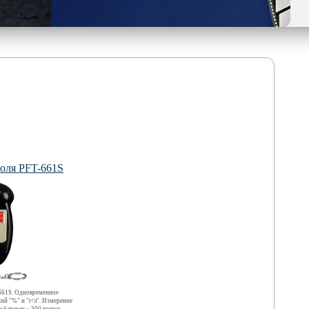
голя PFT-661S
-661S. Одновременное
ий "%" и "г/л". Измерение