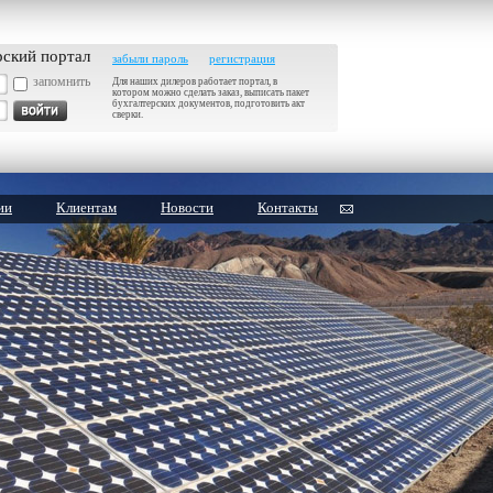
рский портал
забыли пароль
регистрация
запомнить
Для наших дилеров работает портал, в
котором можно сделать заказ, выписать пакет
бухгалтерских документов, подготовить акт
сверки.
ии
Клиентам
Новости
Контакты