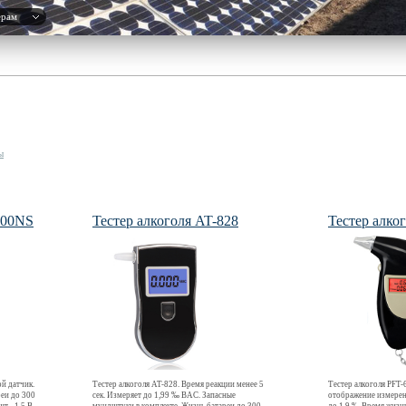
ерам
ы
000NS
Тестер алкоголя AT-828
Тестер алко
й датчик.
Тестер алкоголя AT-828. Время реакции менее 5
Тестер алкоголя PFT
реи до 300
сек. Измеряет до 1,99 ‰ BAC. Запасные
отображение измерен