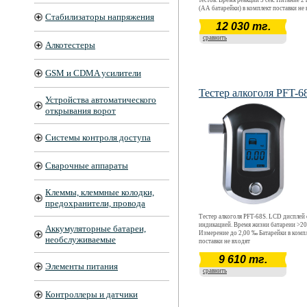
тестов. Время реакции 5 сек. Питание 2 
(АА батарейки) в комплект поставки не
Стабилизаторы напряжения
12 030 тг.
сравнить
Алкотестеры
GSM и CDMA усилители
Тестер алкоголя PFT-6
Устройства автоматического
открывания ворот
Системы контроля доступа
Сварочные аппараты
Клеммы, клеммные колодки,
предохранители, провода
Тестер алкоголя PFT-68S. LCD дисплей
индикацией. Время жизни батареии >200
Аккумуляторные батареи,
Измерение до 2,00 ‰ Батарейки в комп
необслуживаемые
поставки не входят
9 610 тг.
Элементы питания
сравнить
Контроллеры и датчики