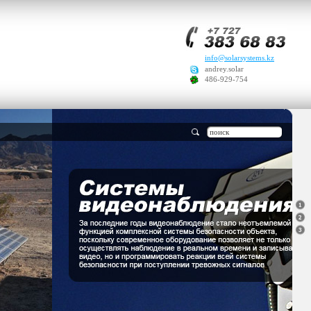
info@solarsystems.kz
andrey.solar
486-929-754