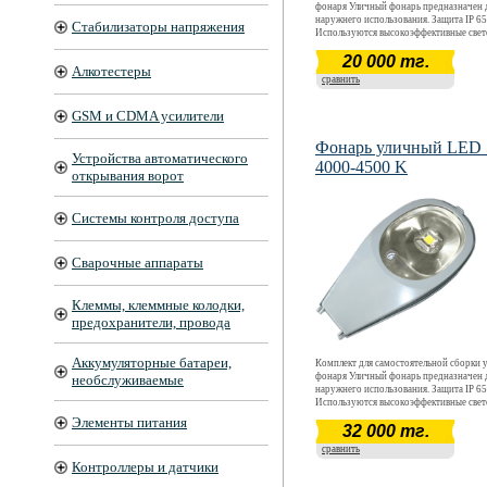
фонаря Уличный фонарь предназначен 
наружнего использования. Защита IP 65
Стабилизаторы напряжения
Используются высокоэффективные све
CREE. Световой поток 2040 - 2210 Лм
20 000 тг.
20 Вт. Цветовая температура 4000 К - 4
Алкотестеры
Срок окупаемости ~ 12 месяцев. Срок
сравнить
эксплуатации более 5 лет.
GSM и CDMA усилители
Фонарь уличный LED
Устройства автоматического
4000-4500 K
открывания ворот
Системы контроля доступа
Сварочные аппараты
Клеммы, клеммные колодки,
предохранители, провода
Аккумуляторные батареи,
Комплект для самостоятельной сборки 
фонаря Уличный фонарь предназначен 
необслуживаемые
наружнего использования. Защита IP 65
Используются высокоэффективные све
CREE. Световой поток 5100 - 5525 Лм
Элементы питания
32 000 тг.
50 Вт. Цветовая температура 4000 К - 4
Срок окупаемости ~ 12 месяцев. Срок
сравнить
эксплуатации более 5 лет.
Контроллеры и датчики