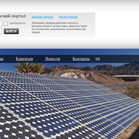
рский портал
забыли пароль
регистрация
запомнить
Для наших дилеров работает портал, в
котором можно сделать заказ, выписать пакет
бухгалтерских документов, подготовить акт
сверки.
ии
Клиентам
Новости
Контакты