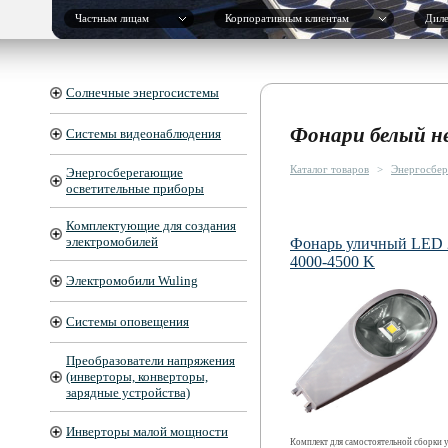
Частным лицам
Корпоративным клиентам
Дил
Солнечные энергосистемы
Фонари белый н
Системы видеонаблюдения
Каталог товаров
>
Энергосбер
Энергосберегающие
осветительные приборы
Комплектующие для создания
электромобилей
Фонарь уличный LED
4000-4500 K
Электромобили Wuling
Системы оповещения
Преобразователи напряжения
(инверторы, конверторы,
зарядные устройства)
Инверторы малой мощности
Комплект для самостоятельной сборки 