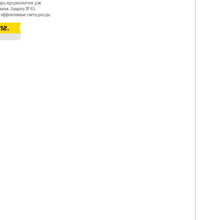
рь предназначен для
ния. Защита IP 65.
оэффективные светодиоды
к 4080 - 4420 Лм. Мощность
тг.
ратура 4000 К - 4500 К.
2 месяцев. Срок
лет.