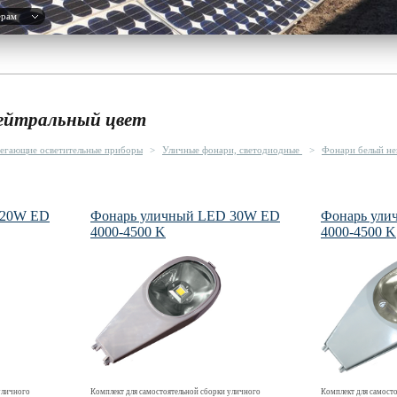
ерам
ейтральный цвет
егающие осветительные приборы
>
Уличные фонари, светодиодные
>
Фонари белый не
 20W ED
Фонарь уличный LED 30W ED
Фонарь ули
4000-4500 K
4000-4500 K
уличного
Комплект для самостоятельной сборки уличного
Комплект для самост