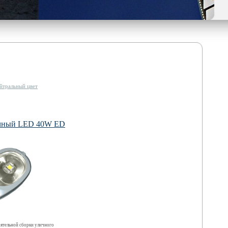
йтральный цвет
чный LED 40W ED
оятельной сборки уличного