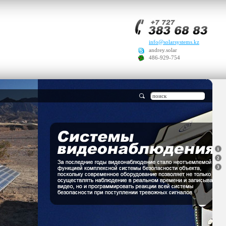
info@solarsystems.kz
andrey.solar
486-929-754