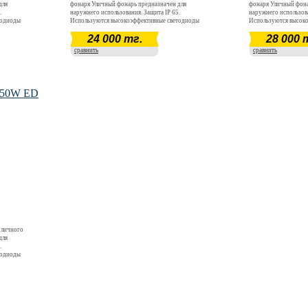
для
фонаря Уличный фонарь предназначен для
фонаря Уличный фона
.
наружнего использования. Защита IP 65.
наружнего использова
тодиоды
Используются высокоэффективные светодиоды
Используются высок
. Мощность
CREE. Световой поток 3060 - 3315 Лм. Мощность
CREE. Световой пото
24 000 тг.
28 000 
500 К.
30 Вт. Цветовая температура 4000 К - 4500 К.
40 Вт. Цветовая темпе
Срок окупаемости ~ 12 месяцев. Срок
Срок окупаемости ~ 1
сравнить
сравнить
эксплуатации более 5 лет.
эксплуатации более 5 
 50W ED
уличного
для
.
тодиоды
. Мощность
500 К.