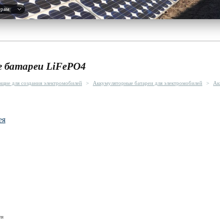
ерам
 батареи LiFePO4
щие для создания электромобилей
>
Аккумуляторные батареи для электромобилей
>
Ак
ея
ля