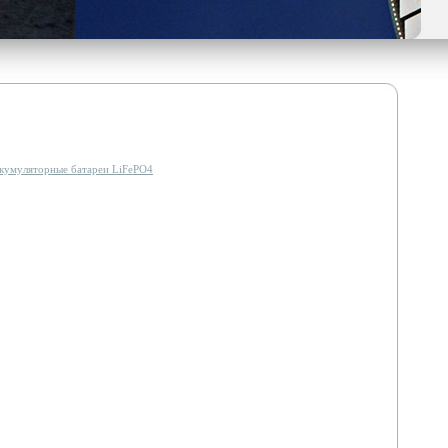
кумуляторные батареи LiFePO4