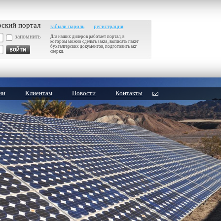
рский портал
забыли пароль
регистрация
запомнить
Для наших дилеров работает портал, в
котором можно сделать заказ, выписать пакет
бухгалтерских документов, подготовить акт
сверки.
ии
Клиентам
Новости
Контакты