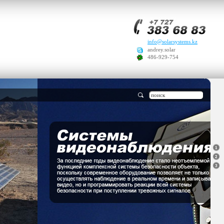
info@solarsystems.kz
andrey.solar
486-929-754