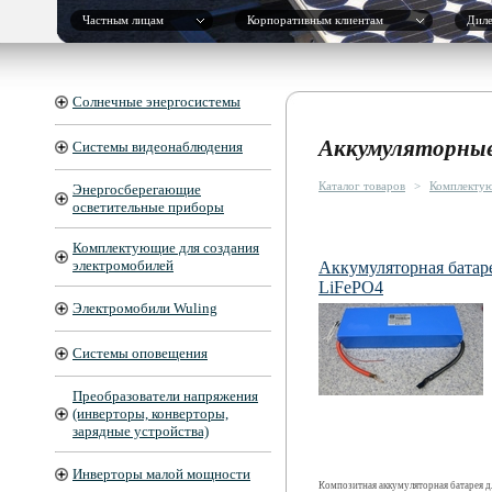
Частным лицам
Корпоративным клиентам
Дил
Солнечные энергосистемы
Аккумуляторные
Системы видеонаблюдения
Каталог товаров
>
Комплектую
Энергосберегающие
осветительные приборы
Комплектующие для создания
электромобилей
Аккумуляторная батар
LiFePO4
Электромобили Wuling
Системы оповещения
Преобразователи напряжения
(инверторы, конверторы,
зарядные устройства)
Инверторы малой мощности
Композитная аккумуляторная батарея д